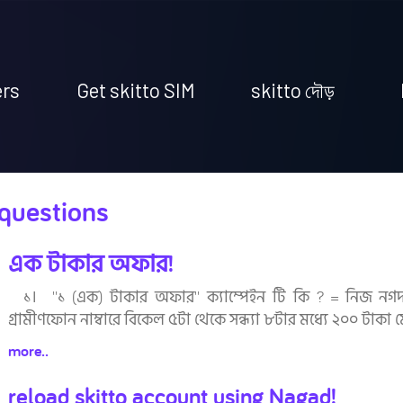
ers
Get skitto SIM
skitto দৌড়
 questions
এক টাকার অফার!
১। ''১ (এক) টাকার অফার'' ক্যাম্পেইন টি কি ? = নিজ নগদ
গ্রামীণফোন নাম্বারে বিকেল ৫টা থেকে সন্ধ্যা ৮টার মধ্যে ২০০ টাকা
more..
reload skitto account using Nagad!