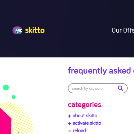
Our Off
frequently asked
categories
about skitto
activate skitto
reload