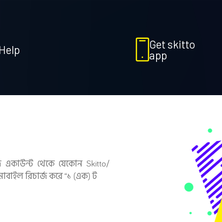
Get skitto
Help
app
 একাউন্ট থেকে যেকোন Skitto/
 মোবাইল রিচার্জ করে “১ (এক) ট